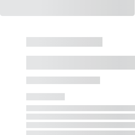
CASA
VENDA
CÓD: 19327
Casa 5 Dormitórios 
Jurerê Internacional, Florianópolis - SC