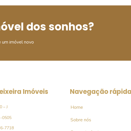
móvel dos sonhos?
e um imóvel novo
eixeira Imóveis
Navegação rápid
0 – J
Home
1-0505
Sobre nós
76-7718