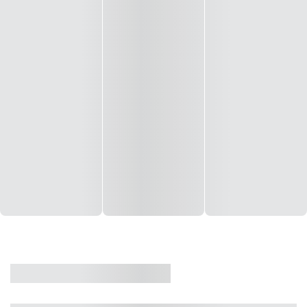
CASA
VENDA
CÓD: 19327