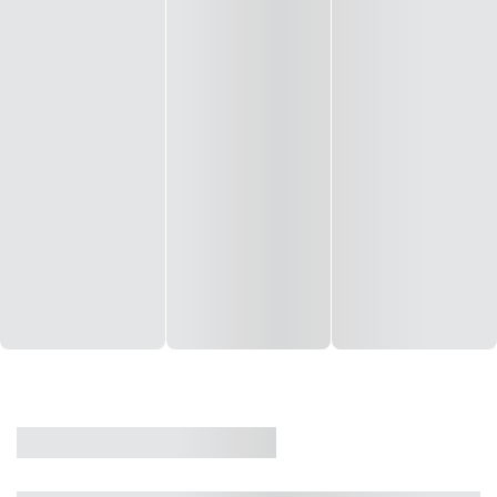
CASA
VENDA
CÓD: 19327