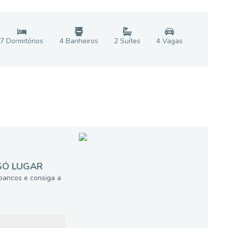
7
Dormitório
s
4
Banheiro
s
2
Suíte
s
4
Vaga
s
SÓ LUGAR
bancos e consiga a