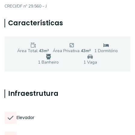
CRECI/DF nº 29.560 - J
Características
Área Total
43
m²
Área Privativa
43
m²
1
Dormitório
1
Banheiro
1
Vaga
Infraestrutura
Elevador